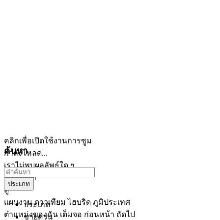
คลิกเพื่อเปิดใช้งานการซูม
ค้นหา
กำลังโหลด...
เราไม่พบผลลัพธ์ใด ๆ
เปิดแผนที่
ประเภท
ดู
แผนงาน
ดาวเทียม
ไฮบริด
ภูมิประเทศ
ประเภท
ตำแหน่งของฉัน
เต็มจอ
ก่อนหน้า
ถัดไป
ขายด่วน