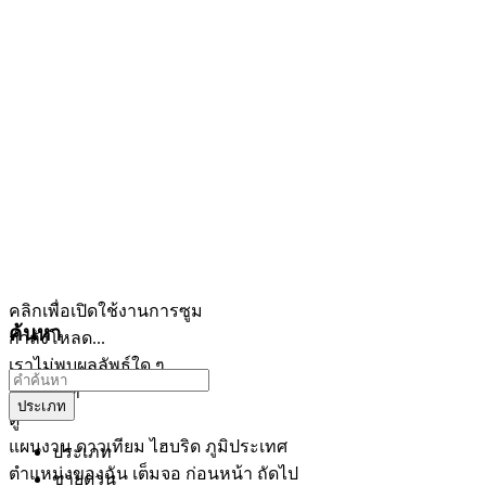
คลิกเพื่อเปิดใช้งานการซูม
ค้นหา
กำลังโหลด...
เราไม่พบผลลัพธ์ใด ๆ
เปิดแผนที่
ประเภท
ดู
แผนงาน
ดาวเทียม
ไฮบริด
ภูมิประเทศ
ประเภท
ตำแหน่งของฉัน
เต็มจอ
ก่อนหน้า
ถัดไป
ขายด่วน