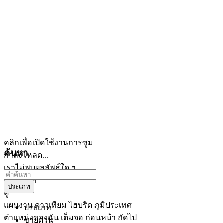
คลิกเพื่อเปิดใช้งานการซูม
ค้นหา
กำลังโหลด...
เราไม่พบผลลัพธ์ใด ๆ
เปิดแผนที่
ประเภท
ดู
แผนงาน
ดาวเทียม
ไฮบริด
ภูมิประเทศ
ประเภท
ตำแหน่งของฉัน
เต็มจอ
ก่อนหน้า
ถัดไป
ขายด่วน