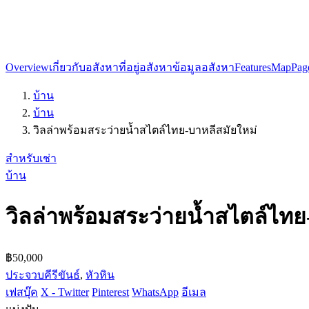
Overview
เกี่ยวกับอสังหา
ที่อยู่อสังหา
ข้อมูลอสังหา
Features
Map
Page
บ้าน
บ้าน
วิลล่าพร้อมสระว่ายน้ำสไตล์ไทย-บาหลีสมัยใหม่
สำหรับเช่า
บ้าน
วิลล่าพร้อมสระว่ายน้ำสไตล์ไทย
฿50,000
ประจวบคีรีขันธ์
,
หัวหิน
เฟสบุ๊ค
X - Twitter
Pinterest
WhatsApp
อีเมล