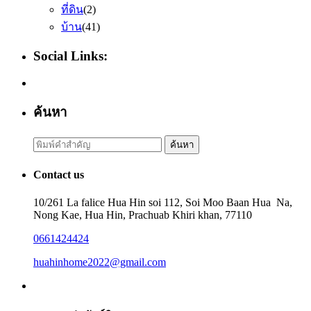
ที่ดิน
(2)
บ้าน
(41)
Social Links:
ค้นหา
Search
ค้นหา
for:
Contact us
10/261 La falice Hua Hin soi 112, Soi Moo Baan Hua Na,
Nong Kae, Hua Hin, Prachuab Khiri khan, 77110
0661424424
huahinhome2022@gmail.com