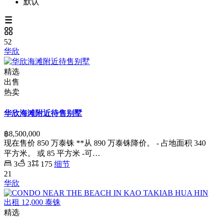
默认
52
华欣
精选
出售
热卖
华欣海滩附近待售别墅
฿8,500,000
现在售价 850 万泰铢 **从 890 万泰铢降价。 - 占地面积 340
平方米。 或 85 平方米 -可…
3
3
175
细节
21
华欣
精选