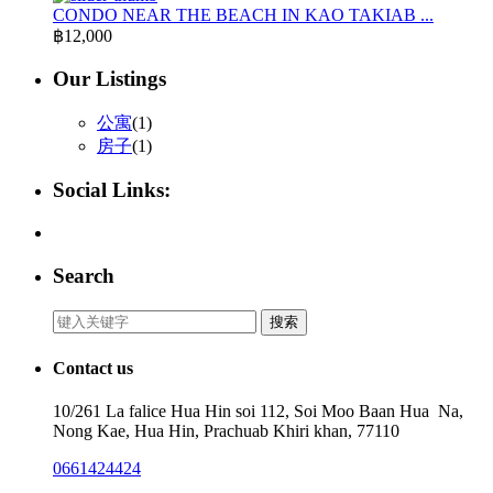
CONDO NEAR THE BEACH IN KAO TAKIAB ...
฿12,000
Our Listings
公寓
(1)
房子
(1)
Social Links:
Search
Search
搜索
for:
Contact us
10/261 La falice Hua Hin soi 112, Soi Moo Baan Hua Na,
Nong Kae, Hua Hin, Prachuab Khiri khan, 77110
0661424424