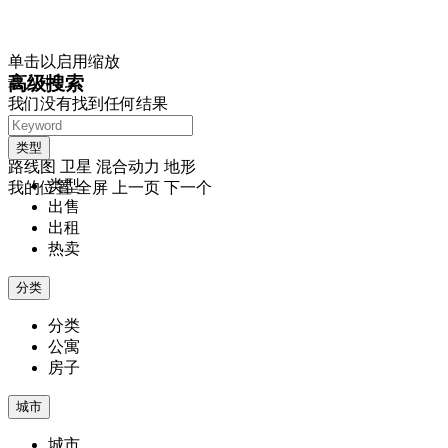
单击以启用缩放
高级搜索
载入中...
我们没有找到任何结果
打开地图
视图
类型
路线图
卫星
混合动力
地形
类型
我的位置
全屏
上一页
下一个
出售
出租
热卖
分类
分类
公寓
房子
城市
城市