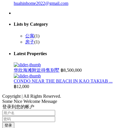
huahinhome2022@gmail.com
Lists by Category
公寓
(1)
房子
(1)
Latest Properties
华欣海滩附近待售别墅
฿8,500,000
CONDO NEAR THE BEACH IN KAO TAKIAB ...
฿12,000
Copyright | All Rights Reserved.
Some Nice Welcome Message
登录到您的帐户
登录