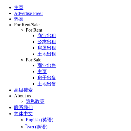
主页
Advertise Free!
热卖
For Rent/Sale
For Rent
商业出租
公寓出租
房屋出租
土地出租
For Sale
商业出售
主页
房子出售
土地出售
高级搜索
About us
隐私政策
联系我们
简体中文
English
(
英语
)
ไทย
(
泰语
)