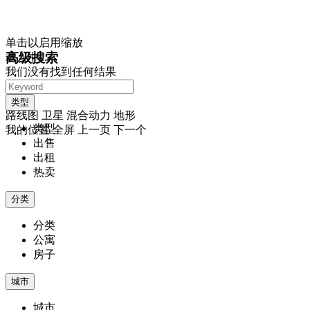
单击以启用缩放
高级搜索
载入中...
我们没有找到任何结果
打开地图
视图
类型
路线图
卫星
混合动力
地形
类型
我的位置
全屏
上一页
下一个
出售
出租
热卖
分类
分类
公寓
房子
城市
城市