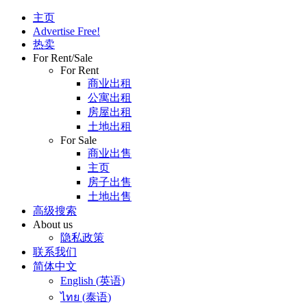
主页
Advertise Free!
热卖
For Rent/Sale
For Rent
商业出租
公寓出租
房屋出租
土地出租
For Sale
商业出售
主页
房子出售
土地出售
高级搜索
About us
隐私政策
联系我们
简体中文
English
(
英语
)
ไทย
(
泰语
)