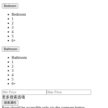
Bedroom
Bedroom
1
2
3
4
5
6+
Bathroom
Bathroom
1
2
3
4
5
6+
更多搜索选项
搜索属性
Page should be accessible only via the compare button