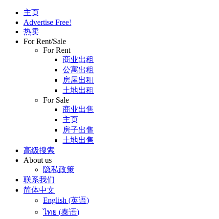
主页
Advertise Free!
热卖
For Rent/Sale
For Rent
商业出租
公寓出租
房屋出租
土地出租
For Sale
商业出售
主页
房子出售
土地出售
高级搜索
About us
隐私政策
联系我们
简体中文
English
(
英语
)
ไทย
(
泰语
)