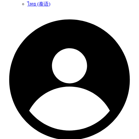
ไทย
(
泰语
)