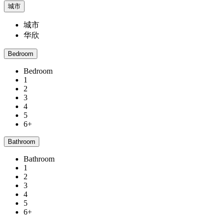
城市
城市
华欣
Bedroom
Bedroom
1
2
3
4
5
6+
Bathroom
Bathroom
1
2
3
4
5
6+