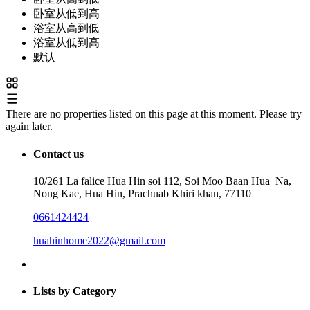
卧室从低到高
浴室从高到低
浴室从低到高
默认
There are no properties listed on this page at this moment. Please try
again later.
Contact us
10/261 La falice Hua Hin soi 112, Soi Moo Baan Hua Na,
Nong Kae, Hua Hin, Prachuab Khiri khan, 77110
0661424424
huahinhome2022@gmail.com
Lists by Category