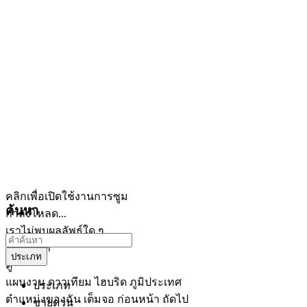
คลิกเพื่อเปิดใช้งานการซูม
ค้นหา
กำลังโหลด...
เราไม่พบผลลัพธ์ใด ๆ
เปิดแผนที่
ประเภท
ดู
แผนงาน
ดาวเทียม
ไฮบริด
ภูมิประเทศ
ประเภท
ตำแหน่งของฉัน
เต็มจอ
ก่อนหน้า
ถัดไป
ขายด่วน